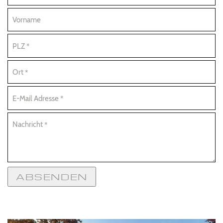
Vorname
PLZ
*
Ort
*
E-Mail Adresse
*
Nachricht
*
ABSENDEN