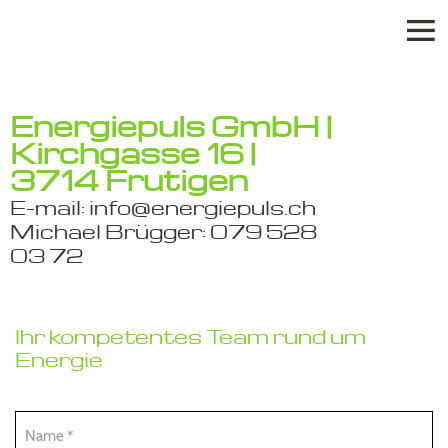
Elektro Services
Kontakt
E
nergiepuls GmbH |
Kirchgasse 16
|
3714 Frutigen
E-mail: info@energiepuls.ch
Michael Brügger: 079 528
03 72
Ihr kompetentes Team rund um
Energie
Name
*